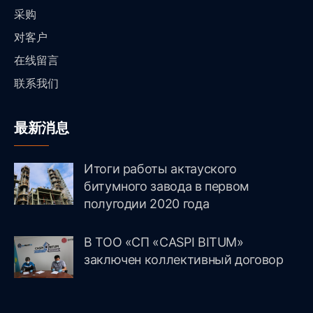
采购
对客户
在线留言
联系我们
最新消息
Итоги работы актауского
битумного завода в первом
полугодии 2020 года
В ТОО «СП «CASPI BITUM»
заключен коллективный договор