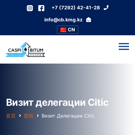
+7 (7292) 42-41-28
info@cb.kmg.kz
CN
Визит делегации Citic
首页
图辑
Визит Делегации Citic