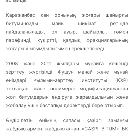
Қаражанбас кен орнының жоғары шайырлы
битуминозды майы шикізат ретінде
пайдаланылады, ол ауыр, шайырлы, төмен
парафинді, күкіртті, қалдық фракцияларының
жоғары шығымдылығымен ерекшеленеді.
2008 және 2011 жылдары мұнайға кешенді
зерттеу жүргізілді. Фушун мұнай және мұнай
өнімдері ғылыми-зерттеу институты (ҚХР)
тотыққан және полимерлі модификацияланған
жол битумдарын өндіруге жарамдылығын және
жобалау үшін бастапқы деректерді бере отырып.
Өндірілетін өнімнің сапасы қазіргі заманғы
жабдықтармен жабдықталған «CASPI BITUM» БК