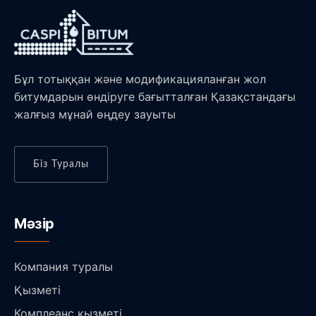
Бұл тотыққан және модификацияланған жол
битумдарын өндіруге бағытталған Қазақстандағы
жалғыз мұнай өңдеу зауыты
Біз Туралы
Мәзір
Компания туралы
Қызметі
Комплеанс қызметі