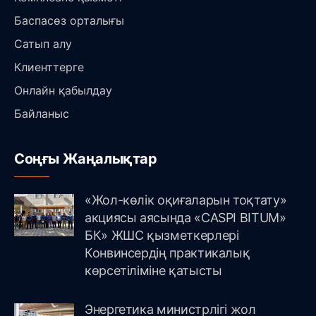
Баспасөз орталығы
Сатып алу
Клиенттерге
Онлайн қабылдау
Байланыс
Соңғы Жаңалықтар
«Жол-көлік оқиғаларын тоқтату»
акциясы аясында «CASPI BITUM»
БК» ЖШС қызметкерлері
Конвинсердің практикалық
көрсетіліміне қатысты
Энергетика министрлігі жол