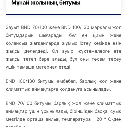
Мұнай жолының битумы
Зауыт BND 70/100 және BND 100/130 маркалы жол
битумдарын шығарады, бұл ең қиын және
қолайсыз жағдайларда жұмыс істеу кезінде өзін
жақсы дәлелдеді. Ол ауыр жүктемелерге өте
жақсы төтеп бере алады, бұл оны төсем төсеу
үшін тамаша материал етеді.
BND 100/130 битумы әмбебап, барлық жол және
климаттық аймақтарға қолдануға ұсынылады.
BND 70/100 битумы барлық жол және климаттық
аймақтар үшін ұсынылады, біріншіден басқа, суық
мезгілде орташа айлық температура - 20 ° С-ден
аспайды.