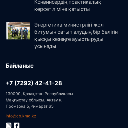
Конвинсердің практикалық
көрсетіліміне қатысты
Энергетика министрлігі жол
битумын сатып алудың бір бөлігін
қысқы кезеңге ауыстыруды
ұсынады
Байланыс
+7 (7292) 42-41-28
130000, Қазақстан Республикасы
Маңғыстау облысы, Ақтау қ.
Промзона 5, ғимарат 65
info@cb.kmg.kz