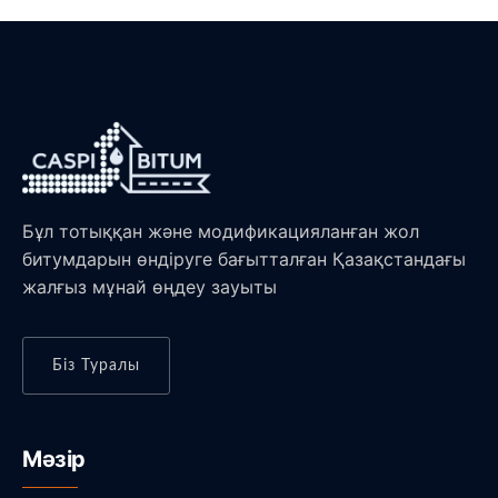
Бұл тотыққан және модификацияланған жол
битумдарын өндіруге бағытталған Қазақстандағы
жалғыз мұнай өңдеу зауыты
Біз Туралы
Мәзір