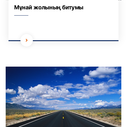
Мұнай жолының битумы