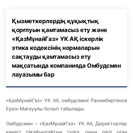
Қызметкерлердің құқықтық
қорғлуын қамтамасыз ету және
«ҚазМұнайГаз» ҰК АҚ іскерлік
этика кодексінің нормаларын
сақтауды қамтамасыз ету
мақсатында компанияда Омбудсмен
лауазымы бар
«ҚазМұнайГаз» ҰК АҚ омбудсмені Рахимбергенов
Еркін Мағауұлы болып табылады.
Омбудсмен – «ҚазМұнайГаз» ҰК АҚ Директорлар
кеңесі тағайындайтын тұлға, оның рөлі оған