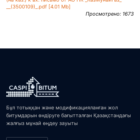
__(3500109)_.pdf [4.01 Mb]
Просмотрено: 1673
Бұл тотыққан және модификацияланған жол
битумдарын өндіруге бағытталған Қазақстандағы
жалғыз мұнай өңдеу зауыты