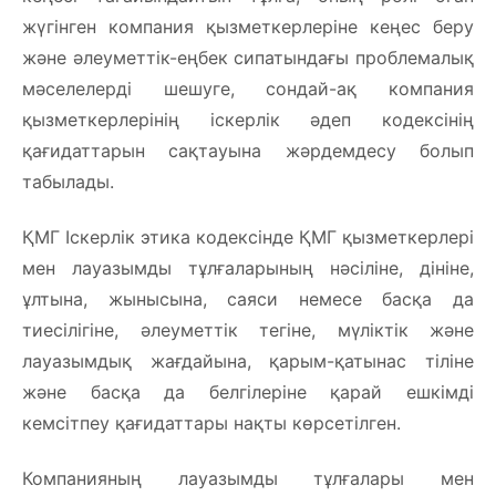
жүгінген компания қызметкерлеріне кеңес беру
және әлеуметтік-еңбек сипатындағы проблемалық
мәселелерді шешуге, сондай-ақ компания
қызметкерлерінің іскерлік әдеп кодексінің
қағидаттарын сақтауына жәрдемдесу болып
табылады.
ҚМГ Іскерлік этика кодексінде ҚМГ қызметкерлері
мен лауазымды тұлғаларының нәсіліне, дініне,
ұлтына, жынысына, саяси немесе басқа да
тиесілігіне, әлеуметтік тегіне, мүліктік және
лауазымдық жағдайына, қарым-қатынас тіліне
және басқа да белгілеріне қарай ешкімді
кемсітпеу қағидаттары нақты көрсетілген.
Компанияның лауазымды тұлғалары мен