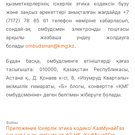
қызметкерлерінің іскерлік этика кодексін бұзу
және заңсыз әрекеттері анықталған жағдайда +7
(7172) 78 65 61 телефон нөміріне хабарласып,
сондай-ақ омбудсмен электронды поштасы
арқылы жазбаша үндеу жолдауға
болады
ombudsman@kmg.kz
.
Бұдан басқа, омбудсменге өтініштерді қағаз
тасығышта: 010000, Қазақстан Республикасы,
Астана қ., Д. Қонаев к-сі, 8, «Изумруд Кварталы»
әкімшілік ғимараты, «Б» блогы, конвертте «ҚМГ
омбудсменіне» деген белгімен жіберуге болады.
Файлы
Приложение Іскерлік этика кодексі КазМунайГаз
(на каз.) к вх. письмо от АО НК _КазМунайГаз_