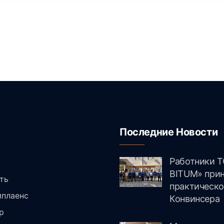
Последние Новости
Работники Т
и
BITUM» прин
ть
практическ
плаенс
Конвинсера
р