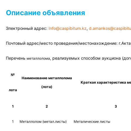
Описание объявления
Электронный адрес:
Info@caspibitum.kz
,
d
.
amankos
@
caspibit
Почтовый адрес/место проведения/местонахождение: г.Акта
Перечень
, реализуемых способом аукциона (дог
металлолома
№
Наименование
металлолома
Краткая
характеристик
а м
(лота)
лота
1
2
3
1
Металлолом (метал.листы)
Металические листы