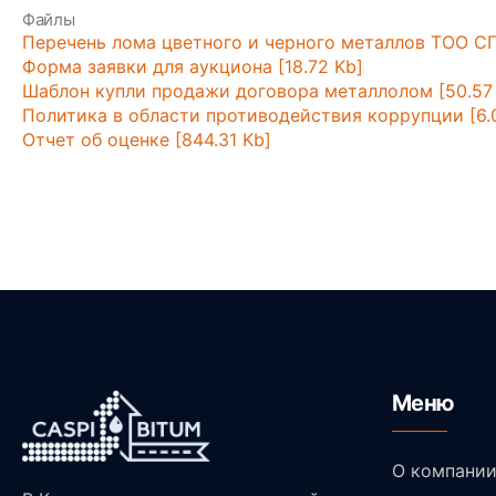
Файлы
Перечень лома цветного и черного металлов ТОО СП 
Форма заявки для аукциона [18.72 Kb]
Шаблон купли продажи договора металлолом [50.57
Политика в области противодействия коррупции [6.
Отчет об оценке [844.31 Kb]
Меню
О компани