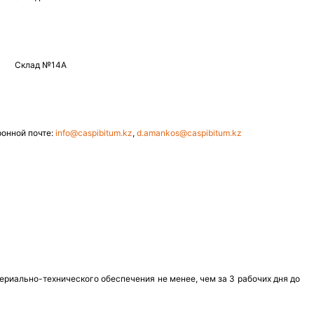
Склад №14А
ронной почте:
info
@caspibitum.kz
,
d
.
amankos
@
caspibitum
.
kz
ериально-технического обеспечения не менее, чем за 3 рабочих дня до