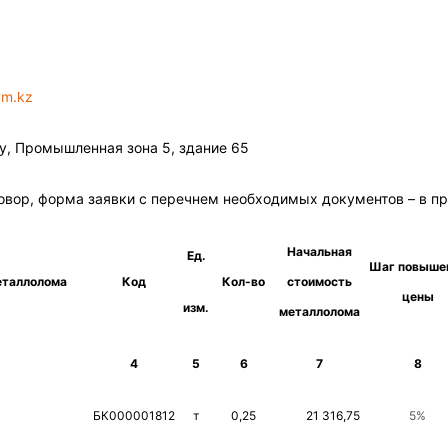
um
.
kz
у, Промышленная зона 5, здание 65
овор, форма заявки с перечнем необходимых документов – в п
Начальная
Ед.
Шаг
повыше
еталлолома
Код
Кол-во
стоимость
цены
изм
.
металлолома
4
5
6
7
8
БК000001812
т
0,25
21 316,75
5
%