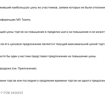
оживший наибольшую цену из участников, заявки которых не были отклоне
онференцию
MS
Teams
.
ей цены торгов на повышение в пределах шага на повышение и не может 
сли его ценовое предложение является текущей максимальной ценой торг
хотя бы один участник представил предложение на повышение цены.
продажи (см. Приложение).
мени торгов или последнего продления времени торгов ни одного предлож
+7 (729) 2424223