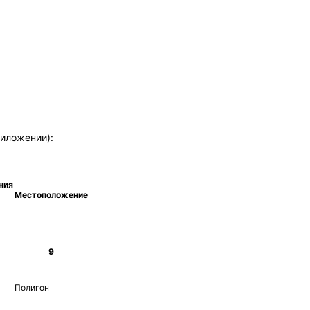
риложении):
ния
Местоположение
9
Полигон