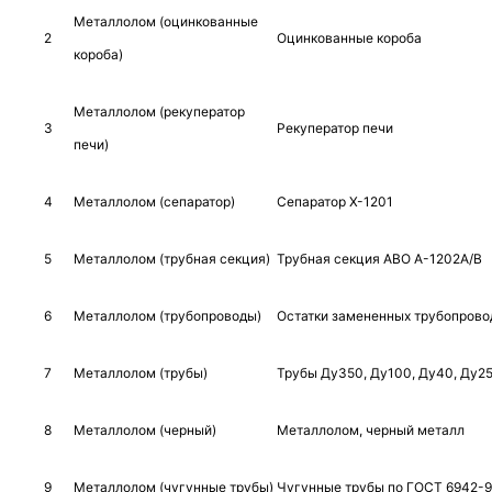
Металлолом (оцинкованные
2
Оцинкованные короба
короба)
Металлолом (рекуператор
3
Рекуператор печи
печи)
4
Металлолом (сепаратор)
Сепаратор Х-1201
5
Металлолом (трубная секция)
Трубная секция АВО А-1202А/В
6
Металлолом (трубопроводы)
Остатки замененных трубопрово
7
Металлолом (трубы)
Трубы Ду350, Ду100, Ду40, Ду2
8
Металлолом (черный)
Металлолом, черный металл
9
Металлолом (чугунные трубы)
Чугунные трубы по ГОСТ 6942-