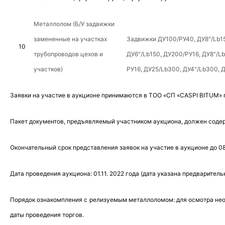
Металлолом
(Б/У задвижки
замененные на участках
Задвижки ДУ100/РУ40, ДУ8"/
Lb
1
10
трубопроводов цехов и
ДУ6"/
Lb
150, ДУ200/РУ16, ДУ8"/
Lb
участков)
РУ16, ДУ25/
Lb
300, ДУ4"/
Lb
300, Д
Заявки на участие в аукционе принимаются в ТОО «СП «CASPI BITUM» по 
Пакет документов, предъявляемый участником аукциона, должен содер
Окончательный срок представления заявок на участие в аукционе до 0
Дата проведения аукциона: 01.11. 2022 года (дата указана предваритель
Порядок ознакомпления с релизуемым металлоломом
: для осмотра не
даты проведения торгов.