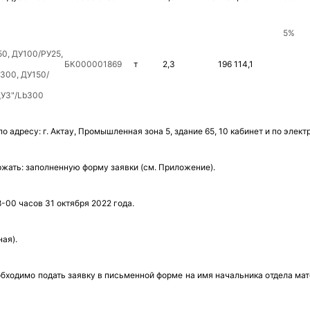
5
%
50, ДУ100/РУ25,
БК000001869
т
2,3
196 114,1
300, ДУ150/
У3"/
Lb
300
адресу: г. Актау, Промышленная зона 5, здание 65, 10 кабинет и по элект
жать: заполненную форму заявки (см. Приложение).
8-00 часов 31
октября 2022 года.
ная).
обходимо подать заявку в письменной форме на имя начальника отдела мат