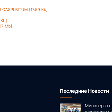
CASPI BITUM [17.59 Kb]
 Kb]
07 Mb]
Последние Новости
Минэнерго п
и
перенести ч