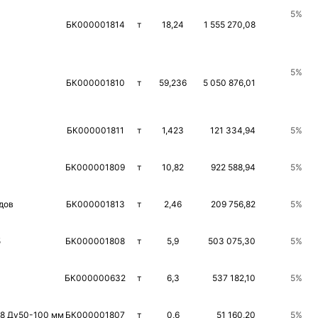
5
%
БК000001814
т
18,24
1 555 270,08
5
%
БК000001810
т
59,236
5 050 876,01
БК000001811
т
1,423
121 334,94
5
%
БК000001809
т
10,82
922 588,94
5
%
дов
БК000001813
т
2,46
209 756,82
5
%
5
БК000001808
т
5,9
503 075,30
5
%
БК000000632
т
6,3
537 182,10
5
%
98 Ду50-100 мм
БК000001807
т
0,6
51 160,20
5
%