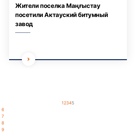
Жители поселка Маңғыстау
посетили Актауский битумный
завод
1
2
3
4
5
6
7
8
9