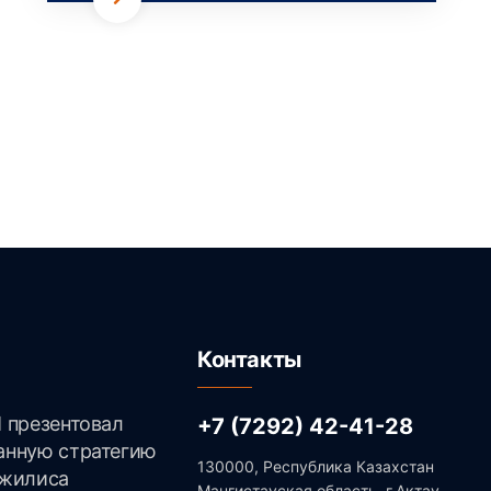
Контакты
 презентовал
+7 (7292) 42-41-28
анную стратегию
130000, Республика Казахстан
ажилиса
Мангистауская область, г.Актау